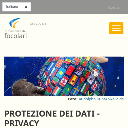
Select your language
Salta
Ricerca
al
contenuto
principale
Foto:
Rudolpho Duba/pixelio.de
PROTEZIONE DEI DATI -
PRIVACY