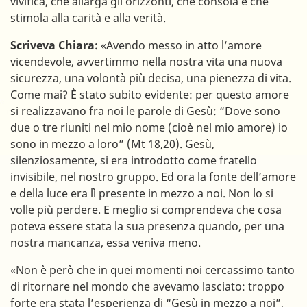
vivifica, che allarga gli orizzonti, che consola e che
stimola alla carità e alla verità.
Scriveva Chiara:
«Avendo messo in atto l’amore
vicendevole, avvertimmo nella nostra vita una nuova
sicurezza, una volontà più decisa, una pienezza di vita.
Come mai? È stato subito evidente: per questo amore
si realizzavano fra noi le parole di Gesù: “Dove sono
due o tre riuniti nel mio nome (cioè nel mio amore) io
sono in mezzo a loro” (Mt 18,20). Gesù,
silenziosamente, si era introdotto come fratello
invisibile, nel nostro gruppo. Ed ora la fonte dell’amore
e della luce era lì presente in mezzo a noi. Non lo si
volle più perdere. E meglio si comprendeva che cosa
poteva essere stata la sua presenza quando, per una
nostra mancanza, essa veniva meno.
«Non è però che in quei momenti noi cercassimo tanto
di ritornare nel mondo che avevamo lasciato: troppo
forte era stata l’esperienza di “Gesù in mezzo a noi”,