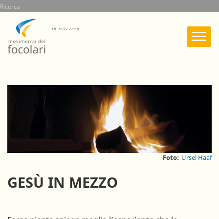
Salta
Ricerca
al
contenuto
principale
Foto:
Ursel Haaf
GESÙ IN MEZZO