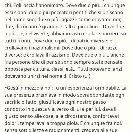
chi. Egli lascia l’anonimato. Dove due o più… chiunque
essi siano: due o più peccatori pentiti che si uniscono
nel nome suo; due o più ragazze come eravamo noi;
due, di cui uno è grande e l’altro piccolino… Dove due
o più… e, nel viverle, abbiamo visto crollare barriere su
tutti i fronti. Dove due o più… di patrie diverse: e
crollavano i nazionalismi. Dove due o più… di razze
diverse: e crollava il razzismo. Dove due o più… anche
fra persone che di per sé sono sempre state pensate
opposte per cultura, classi, età… Tutti potevano, anzi
dovevano unirsi nel nome di Cristo (…).
«Gesù in mezzo a noi: fu un’esperienza formidabile. La
sua presenza premiava in modo sovrabbondante ogni
sacrificio fatto, giustificava ogni nostro passo
condotto in questa via, verso di lui e per lui, dava il
giusto senso alle cose, alle circostanze, confortava i
dolori, temperava la troppa gioia. E chiunque fra noi,
senza sottigliezze e ragionamenti, credeva alle sue