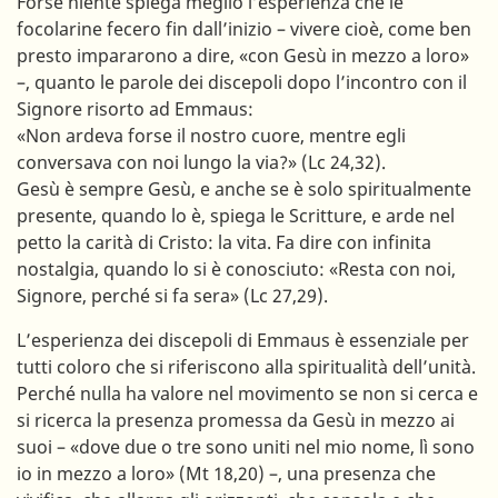
Forse niente spiega meglio l’esperienza che le
focolarine fecero fin dall’inizio – vivere cioè, come ben
presto impararono a dire, «con Gesù in mezzo a loro»
–, quanto le parole dei discepoli dopo l’incontro con il
Signore risorto ad Emmaus:
«Non ardeva forse il nostro cuore, mentre egli
conversava con noi lungo la via?» (Lc 24,32).
Gesù è sempre Gesù, e anche se è solo spiritualmente
presente, quando lo è, spiega le Scritture, e arde nel
petto la carità di Cristo: la vita. Fa dire con infinita
nostalgia, quando lo si è conosciuto: «Resta con noi,
Signore, perché si fa sera» (Lc 27,29).
L’esperienza dei discepoli di Emmaus è essenziale per
tutti coloro che si riferiscono alla spiritualità dell’unità.
Perché nulla ha valore nel movimento se non si cerca e
si ricerca la presenza promessa da Gesù in mezzo ai
suoi – «dove due o tre sono uniti nel mio nome, lì sono
io in mezzo a loro» (Mt 18,20) –, una presenza che