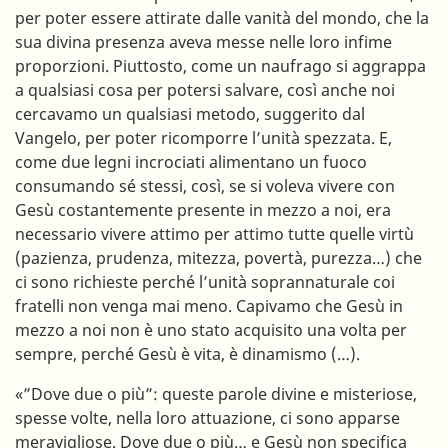
per poter essere attirate dalle vanità del mondo, che la
sua divina presenza aveva messe nelle loro infime
proporzioni. Piuttosto, come un naufrago si aggrappa
a qualsiasi cosa per potersi salvare, così anche noi
cercavamo un qualsiasi metodo, suggerito dal
Vangelo, per poter ricomporre l’unità spezzata. E,
come due legni incrociati alimentano un fuoco
consumando sé stessi, così, se si voleva vivere con
Gesù costantemente presente in mezzo a noi, era
necessario vivere attimo per attimo tutte quelle virtù
(pazienza, prudenza, mitezza, povertà, purezza…) che
ci sono richieste perché l’unità soprannaturale coi
fratelli non venga mai meno. Capivamo che Gesù in
mezzo a noi non è uno stato acquisito una volta per
sempre, perché Gesù è vita, è dinamismo (…).
«”Dove due o più”: queste parole divine e misteriose,
spesse volte, nella loro attuazione, ci sono apparse
meravigliose. Dove due o più… e Gesù non specifica