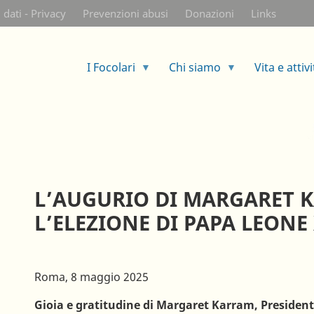
Salta
 dati - Privacy
Prevenzioni abusi
Donazioni
Links
al
contenuto
principale
I Focolari
Chi siamo
Vita e attivi
L’AUGURIO DI MARGARET 
L’ELEZIONE DI PAPA LEONE
Roma, 8 maggio 2025
Gioia e gratitudine di Margaret Karram, President