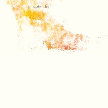
placeholder
Notizie