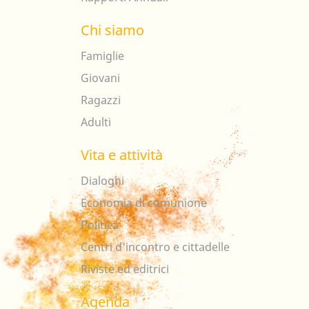
Chi siamo
Famiglie
Giovani
Ragazzi
Adulti
Vita e attività
Dialoghi
Economia di comunione
Politica
Centri d'incontro e cittadelle
Riviste ed editrici
Agenda