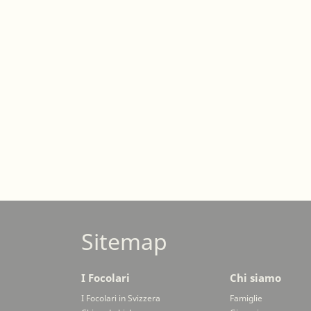
Sitemap
I Focolari
Chi siamo
I Focolari in Svizzera
Famiglie