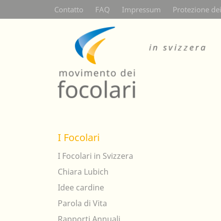
Secondarymenü
Contatto
FAQ
Impressum
Protezione dei
I Focolari
I Focolari in Svizzera
Chiara Lubich
Idee cardine
Parola di Vita
Rapporti Annuali